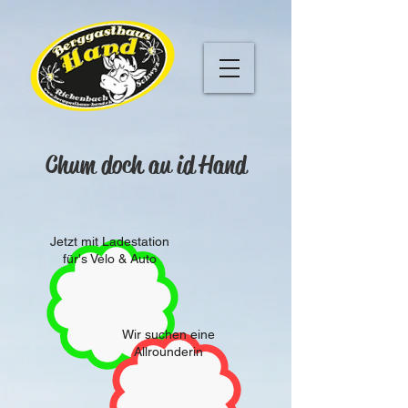
Chum doch au id Hand
Jetzt mit Ladestation
für's Velo & Auto
Wir suchen eine
Allrounderin