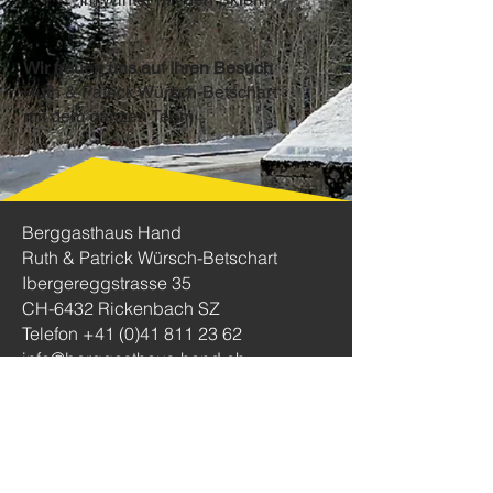
Wir freuen uns auf Ihren Besuch
Ruth & Patrick Würsch-Betschart
mit dem ganzen Team
Berggasthaus Hand
Ruth & Patrick Würsch-Betschart
Ibergereggstrasse 35
CH-6432 Rickenbach SZ
Telefon
+41 (0)41 811 23 62
info@berggasthaus-hand.ch
Öffnungszeiten im Sommer
Donnerstag - Montag
09.00 - 19.00h
Dienstag und Mittwoch Ruhetag