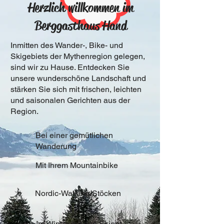
Herzlich willkommen im
Berggasthaus Hand
Inmitten des Wander-, Bike- und
Skigebiets der Mythenregion gelegen,
sind wir zu Hause. Entdecken Sie
unsere wunderschöne Landschaft und
stärken Sie sich mit frischen, leichten
und saisonalen Gerichten aus der
Region.
Bei einer gemütlichen
Wanderung
Mit Ihrem Mountainbike
Nordic-Walking-Stöcken
Im Winter mit den Skiern