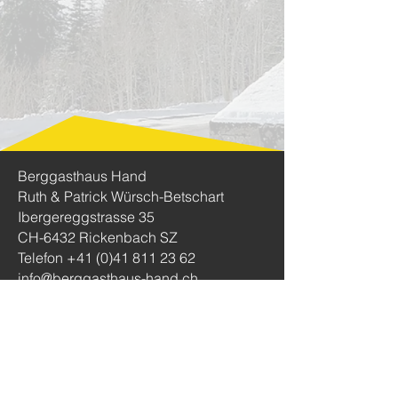
Berggasthaus Hand
Ruth & Patrick Würsch-Betschart
Ibergereggstrasse 35
CH-6432 Rickenbach SZ
Telefon
+41 (0)41 811 23 62
info@berggasthaus-hand.ch
Öffnungszeiten im Sommer
Donnerstag - Montag
09.00 - 19.00h
Dienstag und Mittwoch Ruhetag