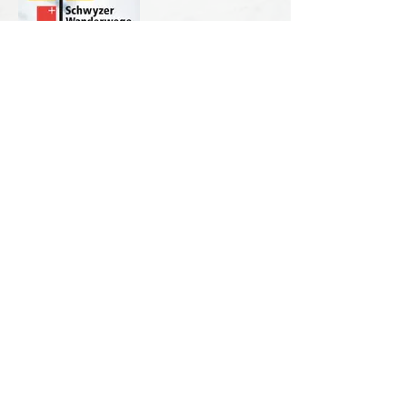
Berggasthaus Hand
Ruth & Patrick Würsch-Betschart
Ibergereggstrasse 35
CH-6432 Rickenbach SZ
Telefon
+41 (0)41 811 23 62
info@berggasthaus-hand.ch
Öffnungszeiten im Sommer
Donnerstag - Montag
09.00 - 19.00h
Dienstag und Mittwoch Ruhetag
Öffnungszeiten im Winter bei